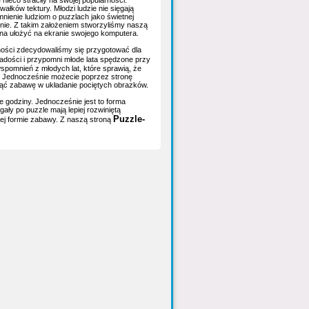
ieco straciły na swojej popularności.
łków tektury. Młodzi ludzie nie sięgają
nienie ludziom o puzzlach jako świetnej
nie. Z takim założeniem stworzyliśmy naszą
ożna ułożyć na ekranie swojego komputera.
rności zdecydowaliśmy się przygotować dla
radości i przypomni młode lata spędzone przy
spomnień z młodych lat, które sprawią, że
i. Jednocześnie możecie poprzez stronę
acząć zabawę w układanie pociętych obrazków.
e godziny. Jednocześnie jest to forma
ały po puzzle mają lepiej rozwiniętą
Puzzle-
ej formie zabawy. Z naszą stroną