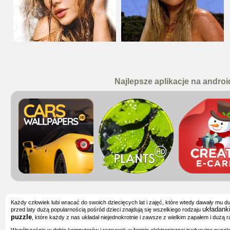
Najlepsze aplikacje na androi
Każdy człowiek lubi wracać do swoich dziecięcych lat i zajęć, które wtedy dawały mu d
układank
przed laty dużą popularnością pośród dzieci znajdują się wszelkiego rodzaju
puzzle
, które każdy z nas układał niejednokrotnie i zawsze z wielkim zapałem i dużą r