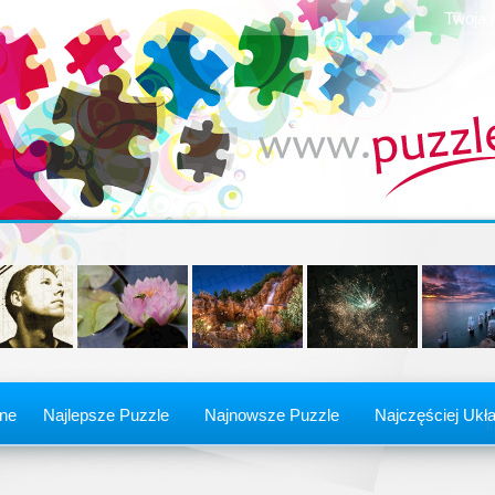
Twoja 
ine
Najlepsze Puzzle
Najnowsze Puzzle
Najczęściej Ukł