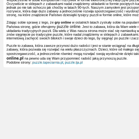
Współcześnie w dobie komputerów i rozrywek w formie elektronicznej tradycyjne puzzle n
Oczywiście w sklepach z zabawkami nadal znajdziemy układanki w formie pociętych kawa
jednak po nie tak ochoczo jak choćby w latach 90-tych. Naszym zamysłem jest przypom
rozrywce, która daje dużo zabawy a jednocześnie rozwija spostrzegawczość i wyobraź
stronę, na które znajdziecie Państwo dziesiątki tysięcy puzzli w formie online, które m
Zdając sobie sprawę z tego, że
gry online
w ostatnich latach zyskały sobie na popula
puzzle online
Państwa stronę, gdzie oferujemy
. Jest to zabawa, która da Wam wiele 
układaniu tradycyjnych puzzli. Dla wielu z Was nasza strona może stać się namiastką w
znów sięgnięcie po tradycyjne puzzle, które nadal znajdziemy w sklepach z zabawkam
internetową zachęcić swoich bliskich i swoje dzieci do tego, by sięgnąć po puzzle i z
Puzzle to zabawa, która zawsze przynosi dużo radości i jest w stanie wciągnąć na długi
zabawy, która pozwala się rozwijać na wielu płaszczyznach. Dzieci, które od małego sięg
spostrzegawczość, a jednocześnie również mogą rozwijać swoją wyobraźnie dzięki taki
online.pl
na pewno uda się Wam przypomnieć radość jaką przynoszą puzzle.
Podobne strony:
puzzle.tapeciarnia.pl
,
puzzle.tja.pl