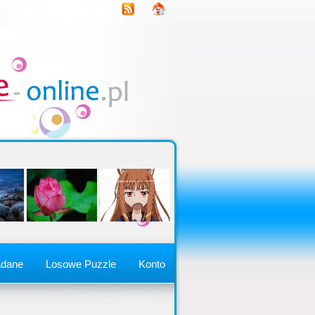
rozdzielczość
1344x1024
adane
Losowe Puzzle
Konto