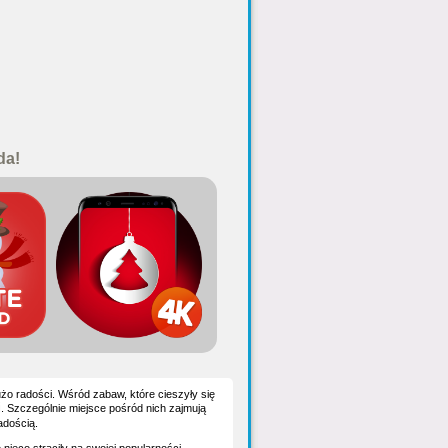
da!
użo radości. Wśród zabaw, które cieszyły się
i
. Szczególnie miejsce pośród nich zajmują
adością.