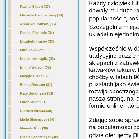
Każdy człowiek lub
Rachel Bilson (37)
dawały mu dużo rad
Michelle Trachtenberg (36)
popularnością pośr
Anna Kournikova (35)
Szczególnie miejs
Denise Richards (34)
układał niejednokr
Elizabeth Hurley (33)
Współcześnie w do
Milla Jovovich (33)
tradycyjne puzzle 
Natalie Imbruglia (33)
sklepach z zabawk
Emma Watson (32)
kawałków tektury. 
choćby w latach 9
Maggie Grace (32)
puzzlach jako świe
Emmy Rossum (31)
rozwija spostrzeg
Kate Beckinsale (31)
naszą stronę, na k
Olivia Wilde (31)
formie online, któ
Carmen Electra (30)
Zdając sobie spra
Maria Sharapova (30)
na popularności z
Miranda Kerr (30)
p
gdzie oferujemy
Nicole Scherzinger (30)