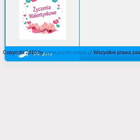
Copyright 2010 by
www.puzzle-online.pl
Wszystkie prawa zas