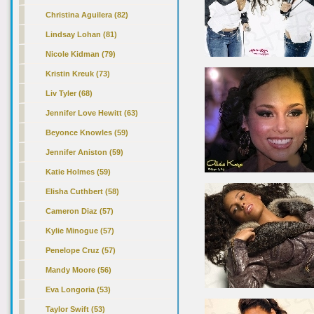
Christina Aguilera (82)
Lindsay Lohan (81)
Nicole Kidman (79)
Kristin Kreuk (73)
Liv Tyler (68)
Jennifer Love Hewitt (63)
Beyonce Knowles (59)
Jennifer Aniston (59)
Katie Holmes (59)
Elisha Cuthbert (58)
Cameron Diaz (57)
Kylie Minogue (57)
Penelope Cruz (57)
Mandy Moore (56)
Eva Longoria (53)
Taylor Swift (53)