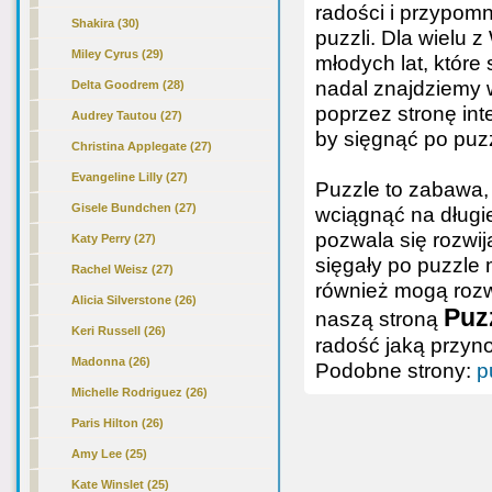
radości i przypomn
Shakira (30)
puzzli. Dla wielu
Miley Cyrus (29)
młodych lat, które
nadal znajdziemy
Delta Goodrem (28)
poprzez stronę int
Audrey Tautou (27)
by sięgnąć po puz
Christina Applegate (27)
Evangeline Lilly (27)
Puzzle to zabawa, 
Gisele Bundchen (27)
wciągnąć na długie
pozwala się rozwij
Katy Perry (27)
sięgały po puzzle 
Rachel Weisz (27)
również mogą rozwi
Alicia Silverstone (26)
Puzz
naszą stroną
Keri Russell (26)
radość jaką przyn
Madonna (26)
Podobne strony:
p
Michelle Rodriguez (26)
Paris Hilton (26)
Amy Lee (25)
Kate Winslet (25)