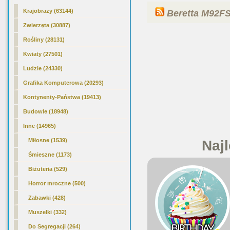
Krajobrazy (63144)
Beretta M92F
Zwierzęta (30887)
Rośliny (28131)
Kwiaty (27501)
Ludzie (24330)
Grafika Komputerowa (20293)
Kontynenty-Państwa (19413)
Budowle (18948)
Inne (14965)
Miłosne (1539)
Najl
Śmieszne (1173)
Biżuteria (529)
Horror mroczne (500)
Zabawki (428)
Muszelki (332)
Do Segregacji (264)