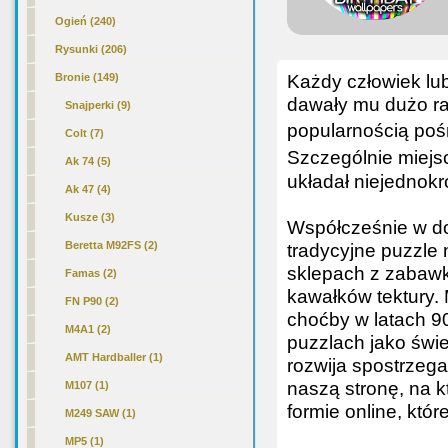
Ogień (240)
Rysunki (206)
Każdy człowiek lub
Bronie (149)
dawały mu dużo rad
Snajperki (9)
popularnością pośr
Colt (7)
Szczególnie miejs
Ak 74 (5)
układał niejednokr
Ak 47 (4)
Kusze (3)
Współcześnie w do
Beretta M92FS
(2)
tradycyjne puzzle 
sklepach z zabawk
Famas (2)
kawałków tektury. 
FN P90 (2)
choćby w latach 9
M4A1 (2)
puzzlach jako świe
AMT Hardballer (1)
rozwija spostrzeg
naszą stronę, na k
M107 (1)
formie online, któ
M249 SAW (1)
MP5 (1)