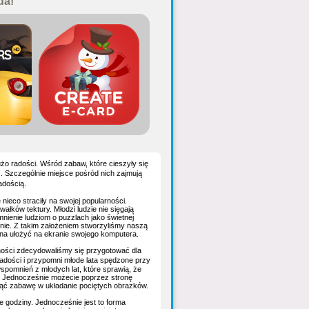
da!
użo radości. Wśród zabaw, które cieszyły się
i
. Szczególnie miejsce pośród nich zajmują
adością.
ieco straciły na swojej popularności.
łków tektury. Młodzi ludzie nie sięgają
nienie ludziom o puzzlach jako świetnej
nie. Z takim założeniem stworzyliśmy naszą
ożna ułożyć na ekranie swojego komputera.
rności zdecydowaliśmy się przygotować dla
radości i przypomni młode lata spędzone przy
spomnień z młodych lat, które sprawią, że
i. Jednocześnie możecie poprzez stronę
acząć zabawę w układanie pociętych obrazków.
e godziny. Jednocześnie jest to forma