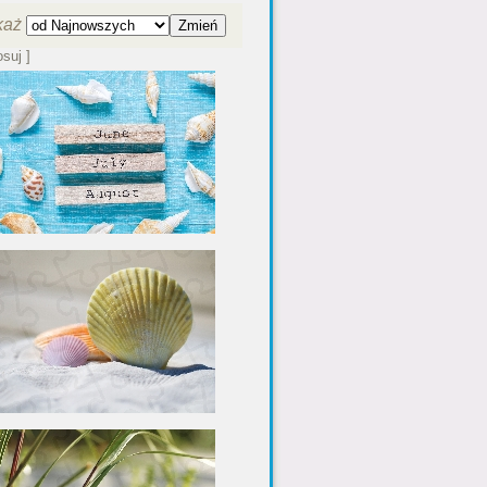
każ
osuj ]