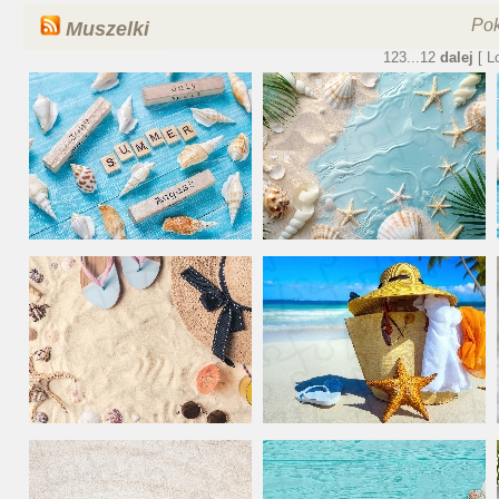
Po
Muszelki
1
2
3
...
12
dalej
[ L