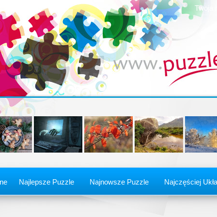
Twoja 
ine
Najlepsze Puzzle
Najnowsze Puzzle
Najczęściej Ukł