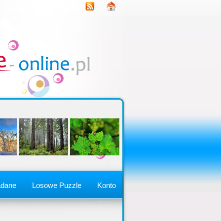
rozdzielczość
1344x1024
adane
Losowe Puzzle
Konto