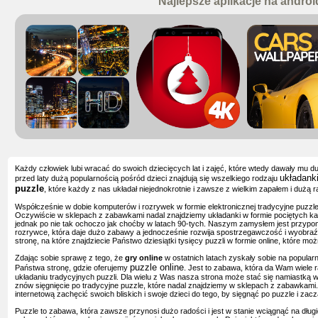
Najlepsze aplikacje na androi
Każdy człowiek lubi wracać do swoich dziecięcych lat i zajęć, które wtedy dawały mu d
układank
przed laty dużą popularnością pośród dzieci znajdują się wszelkiego rodzaju
puzzle
, które każdy z nas układał niejednokrotnie i zawsze z wielkim zapałem i dużą r
Współcześnie w dobie komputerów i rozrywek w formie elektronicznej tradycyjne puzzle n
Oczywiście w sklepach z zabawkami nadal znajdziemy układanki w formie pociętych kawa
jednak po nie tak ochoczo jak choćby w latach 90-tych. Naszym zamysłem jest przypom
rozrywce, która daje dużo zabawy a jednocześnie rozwija spostrzegawczość i wyobraź
stronę, na które znajdziecie Państwo dziesiątki tysięcy puzzli w formie online, które m
Zdając sobie sprawę z tego, że
gry online
w ostatnich latach zyskały sobie na popula
puzzle online
Państwa stronę, gdzie oferujemy
. Jest to zabawa, która da Wam wiele 
układaniu tradycyjnych puzzli. Dla wielu z Was nasza strona może stać się namiastką w
znów sięgnięcie po tradycyjne puzzle, które nadal znajdziemy w sklepach z zabawkam
internetową zachęcić swoich bliskich i swoje dzieci do tego, by sięgnąć po puzzle i z
Puzzle to zabawa, która zawsze przynosi dużo radości i jest w stanie wciągnąć na długi