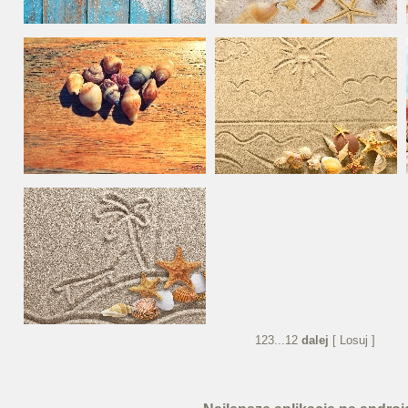
1
2
3
...
12
dalej
[ Losuj ]