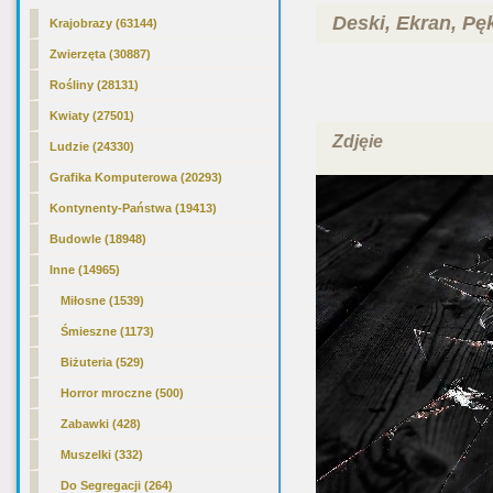
Deski, Ekran, Pę
Krajobrazy (63144)
Zwierzęta (30887)
Rośliny (28131)
Kwiaty (27501)
Zdjęie
Ludzie (24330)
Grafika Komputerowa (20293)
Kontynenty-Państwa (19413)
Budowle (18948)
Inne
(14965)
Miłosne (1539)
Śmieszne (1173)
Biżuteria (529)
Horror mroczne (500)
Zabawki (428)
Muszelki (332)
Do Segregacji (264)