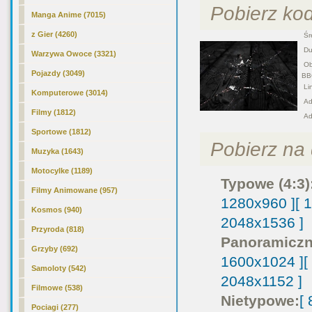
Pobierz ko
Manga Anime (7015)
z Gier (4260)
Śre
Duż
Warzywa Owoce (3321)
Obr
Pojazdy (3049)
BB
Lin
Komputerowe (3014)
Adr
Filmy (1812)
Ad
Sportowe (1812)
Pobierz na d
Muzyka (1643)
Motocylke (1189)
Typowe (4:3)
Filmy Animowane (957)
1280x960 ]
[ 
Kosmos (940)
2048x1536 ]
Przyroda (818)
Panoramiczn
Grzyby (692)
1600x1024 ]
[
Samoloty (542)
2048x1152 ]
Filmowe (538)
Nietypowe:
[
Pociagi (277)