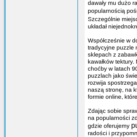
dawały mu dużo rad
popularnością pośr
Szczególnie miejs
układał niejednokr
Współcześnie w do
tradycyjne puzzle 
sklepach z zabawk
kawałków tektury. 
choćby w latach 9
puzzlach jako świe
rozwija spostrzeg
naszą stronę, na k
formie online, któ
Zdając sobie spra
na popularności z
p
gdzie oferujemy
radości i przypomn