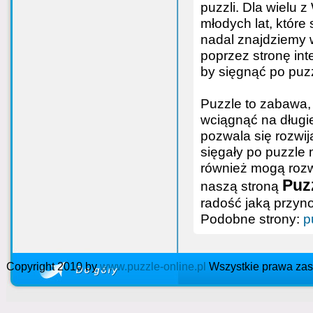
puzzli. Dla wielu
młodych lat, które
nadal znajdziemy
poprzez stronę int
by sięgnąć po puz
Puzzle to zabawa, 
wciągnąć na długie
pozwala się rozwij
sięgały po puzzle 
również mogą rozwi
Puzz
naszą stroną
radość jaką przyn
Podobne strony:
p
Copyright 2010 by
www.puzzle-online.pl
Wszystkie prawa zas