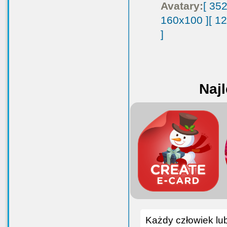
Avatary:
[ 35
160x100 ]
[ 1
]
Najl
Każdy człowiek lub