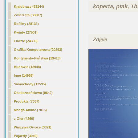
koperta, ptak, T
Krajobrazy (63144)
Zwierzęta (30887)
Rośliny (28131)
Kwiaty (27501)
Zdjęie
Ludzie (24330)
Grafika Komputerowa (20293)
Kontynenty-Państwa (19413)
Budowle (18948)
Inne (14965)
Samochody (12595)
Okolicznościowe (9642)
Produkty (7037)
Manga Anime (7015)
z Gier (4260)
Warzywa Owoce (3321)
Pojazdy (3049)