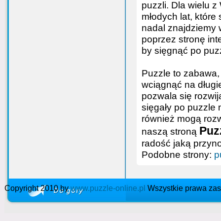
puzzli. Dla wielu
młodych lat, które
nadal znajdziemy
poprzez stronę int
by sięgnąć po puz
Puzzle to zabawa, 
wciągnąć na długie
pozwala się rozwij
sięgały po puzzle 
również mogą rozwi
Puzz
naszą stroną
radość jaką przyn
Podobne strony:
p
Copyright 2010 by
www.puzzle-online.pl
Wszystkie prawa zas