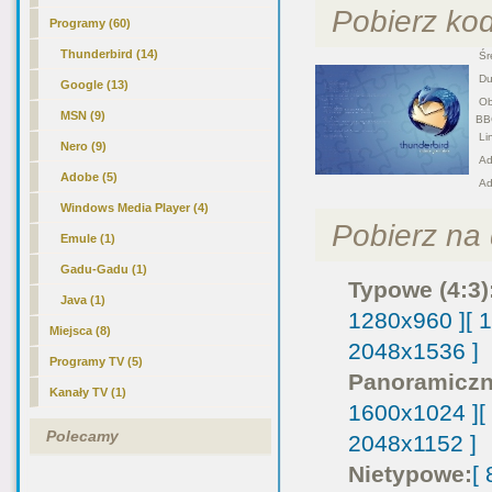
Pobierz ko
Programy (60)
Thunderbird
(14)
Śre
Duż
Google (13)
Obr
MSN (9)
BB
Lin
Nero (9)
Adr
Adobe (5)
Ad
Windows Media Player (4)
Pobierz na d
Emule (1)
Gadu-Gadu (1)
Typowe (4:3)
Java (1)
1280x960 ]
[ 
Miejsca (8)
2048x1536 ]
Programy TV (5)
Panoramiczn
Kanały TV (1)
1600x1024 ]
[
Polecamy
2048x1152 ]
Nietypowe:
[