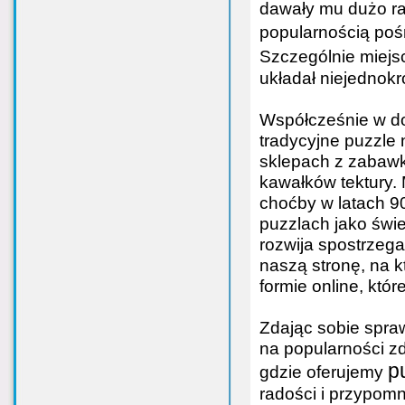
dawały mu dużo rad
popularnością pośr
Szczególnie miejs
układał niejednokr
Współcześnie w do
tradycyjne puzzle 
sklepach z zabawk
kawałków tektury. 
choćby w latach 9
puzzlach jako świe
rozwija spostrzeg
naszą stronę, na k
formie online, któ
Zdając sobie spra
na popularności z
p
gdzie oferujemy
radości i przypomn