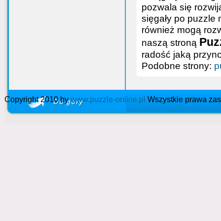
pozwala się rozwij
sięgały po puzzle 
również mogą rozwi
Puzz
naszą stroną
radość jaką przyn
Podobne strony:
p
Copyright 2010 by
www.puzzle-online.pl
Wszystkie prawa zas