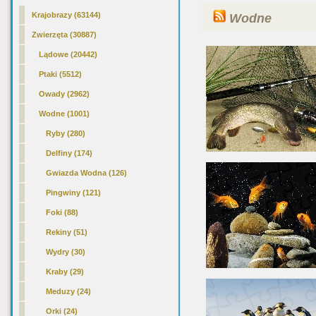
Krajobrazy (63144)
Wodne
Zwierzęta (30887)
Lądowe (20442)
Ptaki (5512)
Owady (2962)
Wodne
(1001)
Ryby (280)
Delfiny (174)
Gwiazda Wodna (126)
Pingwiny (121)
Foki (88)
Rekiny (51)
Wydry (30)
Kraby (29)
Meduzy (24)
Orki (24)