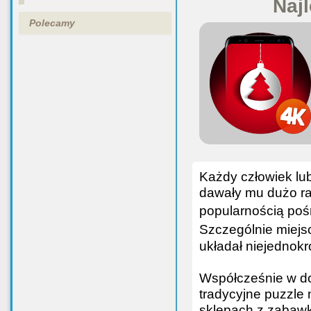
Najl
Polecamy
Każdy człowiek lub
dawały mu dużo rad
popularnością pośr
Szczególnie miejs
układał niejednokr
Współcześnie w do
tradycyjne puzzle 
sklepach z zabawk