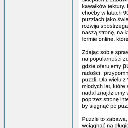
kawałków tektury. 
choćby w latach 9
puzzlach jako świe
rozwija spostrzeg
naszą stronę, na k
formie online, któ
Zdając sobie spra
na popularności z
p
gdzie oferujemy
radości i przypomn
puzzli. Dla wielu
młodych lat, które
nadal znajdziemy
poprzez stronę int
by sięgnąć po puz
Puzzle to zabawa, 
wciągnąć na długie