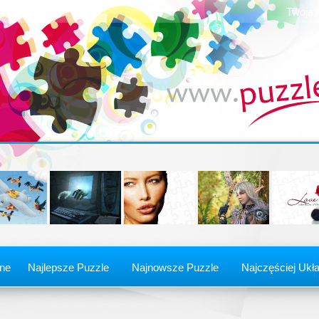
Twoja 
ine
Najlepsze Puzzle
Najnowsze Puzzle
Najczęściej Ukł