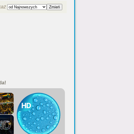
każ
da!