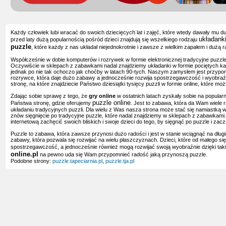
Każdy człowiek lubi wracać do swoich dziecięcych lat i zajęć, które wtedy dawały mu d
układank
przed laty dużą popularnością pośród dzieci znajdują się wszelkiego rodzaju
puzzle
, które każdy z nas układał niejednokrotnie i zawsze z wielkim zapałem i dużą r
Współcześnie w dobie komputerów i rozrywek w formie elektronicznej tradycyjne puzzle n
Oczywiście w sklepach z zabawkami nadal znajdziemy układanki w formie pociętych kawa
jednak po nie tak ochoczo jak choćby w latach 90-tych. Naszym zamysłem jest przypom
rozrywce, która daje dużo zabawy a jednocześnie rozwija spostrzegawczość i wyobraź
stronę, na które znajdziecie Państwo dziesiątki tysięcy puzzli w formie online, które m
Zdając sobie sprawę z tego, że
gry online
w ostatnich latach zyskały sobie na popula
puzzle online
Państwa stronę, gdzie oferujemy
. Jest to zabawa, która da Wam wiele 
układaniu tradycyjnych puzzli. Dla wielu z Was nasza strona może stać się namiastką w
znów sięgnięcie po tradycyjne puzzle, które nadal znajdziemy w sklepach z zabawkam
internetową zachęcić swoich bliskich i swoje dzieci do tego, by sięgnąć po puzzle i z
Puzzle to zabawa, która zawsze przynosi dużo radości i jest w stanie wciągnąć na długi
zabawy, która pozwala się rozwijać na wielu płaszczyznach. Dzieci, które od małego sięg
spostrzegawczość, a jednocześnie również mogą rozwijać swoją wyobraźnie dzięki taki
online.pl
na pewno uda się Wam przypomnieć radość jaką przynoszą puzzle.
Podobne strony:
puzzle.tapeciarnia.pl
,
puzzle.tja.pl