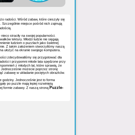
użo radości. Wśród zabaw, które cieszyły się
i
. Szczególnie miejsce pośród nich zajmują
adością.
ieco straciły na swojej popularności.
łków tektury. Młodzi ludzie nie sięgają
nienie ludziom o puzzlach jako świetnej
nie. Z takim założeniem stworzyliśmy naszą
ożna ułożyć na ekranie swojego komputera.
rności zdecydowaliśmy się przygotować dla
radości i przypomni młode lata spędzone przy
spomnień z młodych lat, które sprawią, że
i. Jednocześnie możecie poprzez stronę
acząć zabawę w układanie pociętych obrazków.
e godziny. Jednocześnie jest to forma
ały po puzzle mają lepiej rozwiniętą
Puzzle-
ej formie zabawy. Z naszą stroną