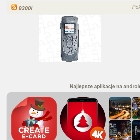
Po
9300i
Najlepsze aplikacje na androi