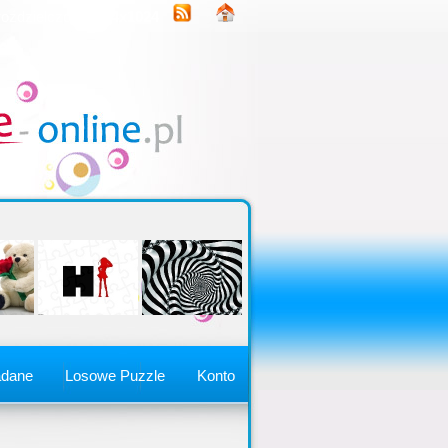
rozdzielczość
1344x1024
adane
Losowe Puzzle
Konto