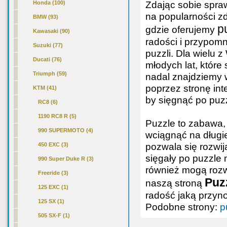
Zdając sobie spra
Honda (100)
na popularności z
BMW (93)
p
gdzie oferujemy
Kawasaki (90)
radości i przypomn
Suzuki (77)
puzzli. Dla wielu
Ducati (76)
młodych lat, które
Triumph (59)
nadal znajdziemy
poprzez stronę int
KTM (41)
by sięgnąć po puz
RC8 (6)
1190 RC8 R (5)
Puzzle to zabawa, 
990 SUPERMOTO (4)
wciągnąć na długie
pozwala się rozwij
450 EXC (3)
sięgały po puzzle 
990 Super Duke R (3)
również mogą rozwi
Freeride (3)
Puzz
naszą stroną
125 EXC (1)
radość jaką przyn
125 SX
(1)
Podobne strony:
p
505 SX-F (1)