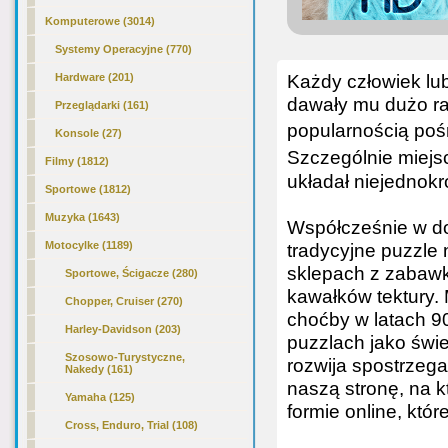
Komputerowe (3014)
Systemy Operacyjne (770)
Każdy człowiek lub
Hardware (201)
dawały mu dużo rad
Przeglądarki (161)
popularnością pośr
Konsole (27)
Szczególnie miejs
Filmy (1812)
układał niejednokr
Sportowe (1812)
Muzyka (1643)
Współcześnie w do
Motocylke (1189)
tradycyjne puzzle 
sklepach z zabawk
Sportowe, Ścigacze (280)
kawałków tektury. 
Chopper, Cruiser (270)
choćby w latach 9
Harley-Davidson (203)
puzzlach jako świe
Szosowo-Turystyczne,
rozwija spostrzeg
Nakedy (161)
naszą stronę, na k
Yamaha (125)
formie online, któ
Cross, Enduro, Trial (108)