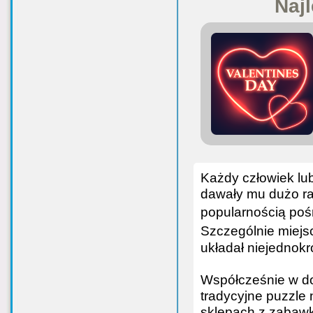
Najl
Każdy człowiek lub
dawały mu dużo rad
popularnością pośr
Szczególnie miejs
układał niejednokr
Współcześnie w do
tradycyjne puzzle 
sklepach z zabawk