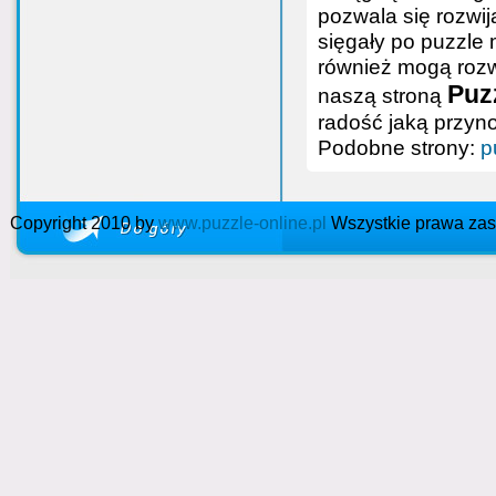
pozwala się rozwij
sięgały po puzzle 
również mogą rozwi
Puzz
naszą stroną
radość jaką przyn
Podobne strony:
p
Copyright 2010 by
www.puzzle-online.pl
Wszystkie prawa zas