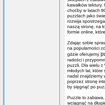
kawałków tektury. 
choćby w latach 9
puzzlach jako świe
rozwija spostrzeg
naszą stronę, na k
formie online, któ
Zdając sobie spra
na popularności z
p
gdzie oferujemy
radości i przypomn
puzzli. Dla wielu
młodych lat, które
nadal znajdziemy
poprzez stronę int
by sięgnąć po puz
Puzzle to zabawa, 
wciągnąć na długie