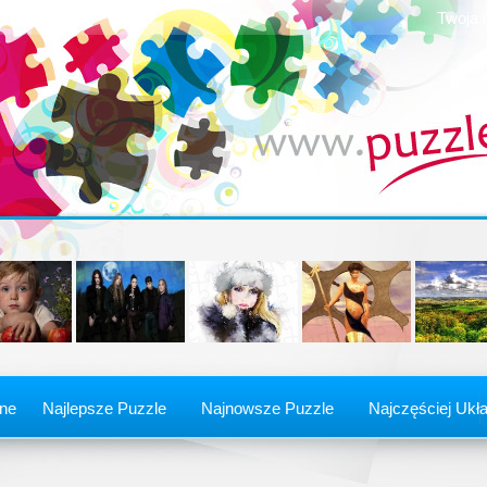
Twoja 
ine
Najlepsze Puzzle
Najnowsze Puzzle
Najczęściej Ukł