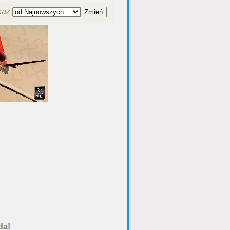
każ
da!