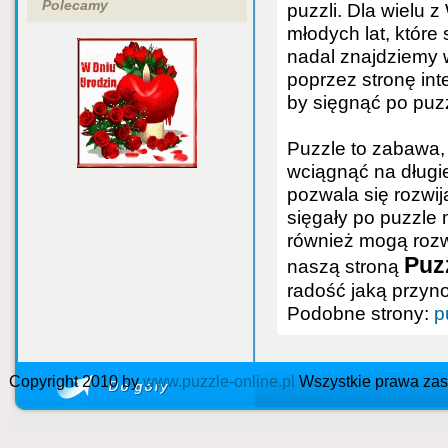
Polecamy
puzzli. Dla wielu
młodych lat, które
nadal znajdziemy
poprzez stronę int
by sięgnąć po puz
Puzzle to zabawa, 
wciągnąć na długie
pozwala się rozwij
sięgały po puzzle 
również mogą rozwi
Puzz
naszą stroną
radość jaką przyn
Podobne strony:
p
Copyright 2010 by
www.puzzle-online.pl
Wszystkie prawa zas