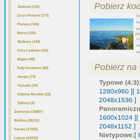
Pobierz ko
Jaskinie (232)
Zorze Polarne (173)
Śre
Duż
Pioruny (166)
Obr
Burze (155)
BB
Lin
Wulkany (149)
Adr
Góry Lodowe (115)
Ad
Bagna (98)
Pobierz na d
Rafy Koralowe (80)
Jungla (74)
Typowe (4:3)
Tornada (29)
1280x960 ]
[ 
Głębiny Morskie (16)
2048x1536 ]
Tajfuny (2)
Panoramiczn
Zwierzęta (30887)
1600x1024 ]
[
Rośliny (28131)
2048x1152 ]
Kwiaty (27501)
Nietypowe:
[
Ludzie (24330)