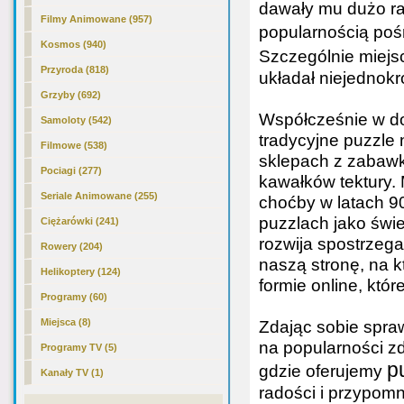
dawały mu dużo rad
Filmy Animowane (957)
popularnością pośr
Kosmos (940)
Szczególnie miejs
Przyroda (818)
układał niejednokr
Grzyby (692)
Współcześnie w do
Samoloty (542)
tradycyjne puzzle 
Filmowe (538)
sklepach z zabawk
Pociagi (277)
kawałków tektury. 
Seriale Animowane (255)
choćby w latach 9
puzzlach jako świe
Ciężarówki (241)
rozwija spostrzeg
Rowery (204)
naszą stronę, na k
Helikoptery (124)
formie online, któ
Programy (60)
Miejsca (8)
Zdając sobie spra
na popularności z
Programy TV (5)
p
gdzie oferujemy
Kanały TV (1)
radości i przypomn