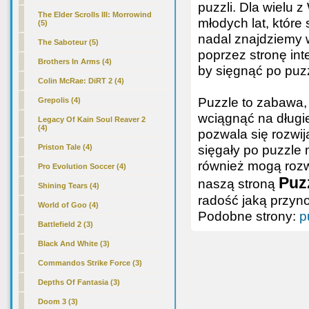
puzzli. Dla wielu
The Elder Scrolls III: Morrowind
młodych lat, które
(5)
nadal znajdziemy
The Saboteur (5)
poprzez stronę int
Brothers In Arms (4)
by sięgnąć po puz
Colin McRae: DiRT 2 (4)
Puzzle to zabawa, 
Grepolis (4)
wciągnąć na długie
Legacy Of Kain Soul Reaver 2
(4)
pozwala się rozwij
sięgały po puzzle 
Priston Tale (4)
również mogą rozwi
Pro Evolution Soccer (4)
Puzz
naszą stroną
Shining Tears (4)
radość jaką przyn
World of Goo (4)
Podobne strony:
p
Battlefield 2 (3)
Black And White (3)
Commandos Strike Force (3)
Depths Of Fantasia (3)
Doom 3 (3)