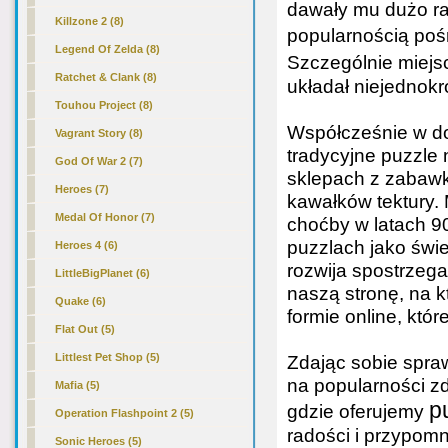
dawały mu dużo rad
Killzone 2 (8)
popularnością pośr
Legend Of Zelda (8)
Szczególnie miejs
Ratchet & Clank (8)
układał niejednokr
Touhou Project (8)
Współcześnie w do
Vagrant Story (8)
tradycyjne puzzle 
God Of War 2 (7)
sklepach z zabawk
Heroes (7)
kawałków tektury. 
Medal Of Honor (7)
choćby w latach 9
puzzlach jako świe
Heroes 4 (6)
rozwija spostrzeg
LittleBigPlanet (6)
naszą stronę, na k
Quake (6)
formie online, któ
Flat Out (5)
Littlest Pet Shop (5)
Zdając sobie spra
na popularności z
Mafia (5)
p
gdzie oferujemy
Operation Flashpoint 2 (5)
radości i przypomn
Sonic Heroes (5)