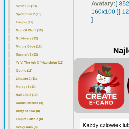
Avatary:
[ 35
Silent Hill (13)
160x100 ]
[ 1
Spiderman 2 (13)
]
Eragon (12)
God Of War 3 (12)
Guildwars (12)
Mirrors Edge (12)
Najl
Starcraft 2 (12)
Ys Vi The Ark Of Napishtim (12)
Gothic (11)
Lineage 2 (11)
Motogp3 (11)
Half Life 2 (10)
Dantes Inferno (9)
Army of Two (8)
Empire Earth 2 (8)
Każdy człowiek lub
Heavy Rain (8)