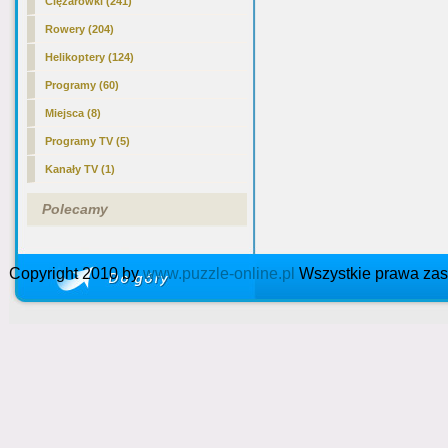
Ciężarówki (241)
Rowery (204)
Helikoptery (124)
Programy (60)
Miejsca (8)
Programy TV (5)
Kanały TV (1)
Polecamy
Copyright 2010 by
www.puzzle-online.pl
Wszystkie prawa zas