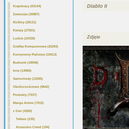
Diablo II
Krajobrazy (63144)
Zwierzęta (30887)
Rośliny (28131)
Kwiaty (27501)
Zdjęie
Ludzie (24330)
Grafika Komputerowa (20293)
Kontynenty-Państwa (19413)
Budowle (18948)
Inne (14965)
Samochody (12595)
Okolicznościowe (9642)
Produkty (7037)
Manga Anime (7015)
z Gier (4260)
Tekken (235)
Assassins Creed (194)