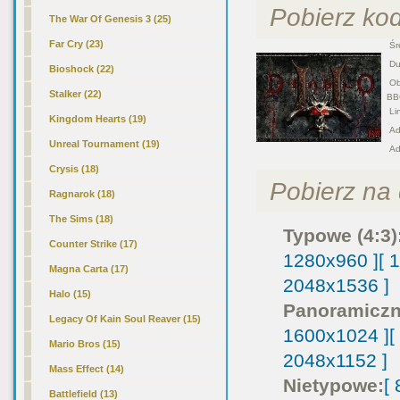
Pobierz ko
The War Of Genesis 3 (25)
Far Cry (23)
Śre
Duż
Bioshock (22)
Obr
Stalker (22)
BB
Lin
Kingdom Hearts (19)
Adr
Unreal Tournament (19)
Ad
Crysis (18)
Pobierz na d
Ragnarok (18)
The Sims (18)
Typowe (4:3)
Counter Strike (17)
1280x960 ]
[ 
Magna Carta (17)
2048x1536 ]
Halo (15)
Panoramiczn
Legacy Of Kain Soul Reaver (15)
1600x1024 ]
[
Mario Bros (15)
2048x1152 ]
Mass Effect (14)
Nietypowe:
[
Battlefield (13)